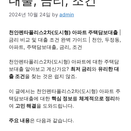
대출, 금리, 조건
2024년 10월 24일
by
admin
천안펜타폴리스2차(도시형) 아파트 주택담보대출
|
금리 비교 및 대출 조건 완벽 가이드 | 천안, 두정동,
아파트, 주택담보대출, 금리, 조건
천안펜타폴리스2차(도시형) 아파트에 대한 주택담
보대출 알아보고 계신가요?
최저 금리
와
유리한 대
출 조건
을 찾는 것은 쉽지 않죠.
이 글에서는 천안펜타폴리스2차(도시형) 아파트 주
택담보대출에 대한
핵심 정보
를
체계적으로 정리
하
여
고민 해결
을 도와드립니다.
주요 내용
은 다음과 같습니다.