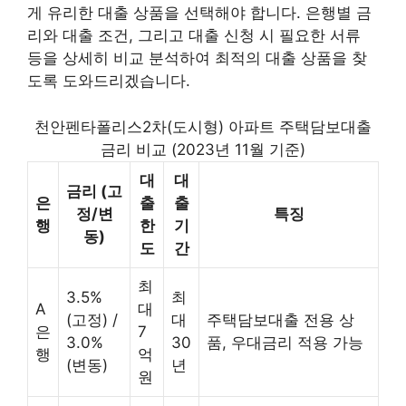
게 유리한 대출 상품을 선택해야 합니다. 은행별 금
리와 대출 조건, 그리고 대출 신청 시 필요한 서류
등을 상세히 비교 분석하여 최적의 대출 상품을 찾
도록 도와드리겠습니다.
천안펜타폴리스2차(도시형) 아파트 주택담보대출
금리 비교 (2023년 11월 기준)
대
대
금리 (고
은
출
출
정/변
특징
행
한
기
동)
도
간
최
3.5%
최
A
대
(고정) /
대
주택담보대출 전용 상
은
7
3.0%
30
품, 우대금리 적용 가능
행
억
(변동)
년
원