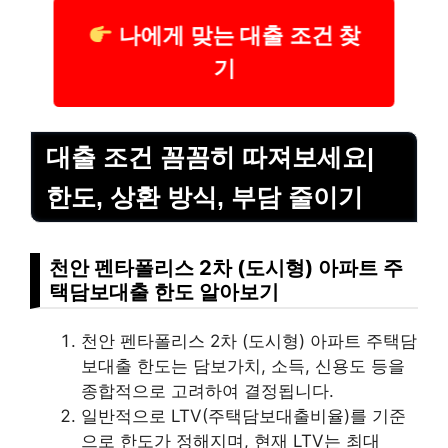
나에게 맞는 대출 조건 찾
기
대출 조건 꼼꼼히 따져보세요|
한도, 상환 방식, 부담 줄이기
천안 펜타폴리스 2차 (도시형) 아파트 주
택담보대출 한도 알아보기
천안 펜타폴리스 2차 (도시형) 아파트 주택담
보대출 한도는 담보가치, 소득, 신용도 등을
종합적으로 고려하여 결정됩니다.
일반적으로 LTV(주택담보대출비율)를 기준
으로 한도가 정해지며, 현재 LTV는 최대