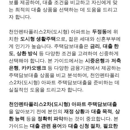
보를 제공하여, 대출 조건을 비교하고 자신에게 맞
는 최적의 대출 상품을 선택하는 데 도움을 드리고
자 합니다.
천안펜타폴리스2차(도시형) 아파트는
두정동
에 위
치한
도시형 생활주택
으로, 젊은 세대와 신혼부부에
게 인기가 높습니다. 주택담보대출은
금리
,
대출 한
도
,
상환 방식
등 다양한 조건을 고려하여 신중하게
선택해야 합니다. 본 가이드에서는
시중은행
과
저축
은행
,
카카오뱅크
등 다양한 금융기관에서 제공하는
주택담보대출 상품을 비교 분석하여, 천안펜타폴리
스2차(도시형) 아파트 주택담보대출을 준비하는 데
실질적인 도움을 드리고자 합니다.
천안펜타폴리스2차(도시형) 아파트 주택담보대출
을 알아보기 전에 본인의
재정 상황
과
대출 목적
,
상
환 능력
등을
정확히 파악
하는 것이 중요합니다. 본
가이드는
대출 관련 용어
와
대출 신청 절차
,
필요한