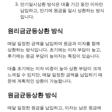
만기일시상환 방식은 대출 기간 동안 이자만
납입하고, 만기에 원금을 일시 상환하는 방식
입니다.
원리금균등상환 방식
매달 일정한 금액을 납입하여 원금과 이자를 함께
상환하는 방식입니다. 초기에는 이자 부담이 높고,
후기에는 원금 부담이 높아지는 특징이 있습니다.
대출 초기에는 이자 비중이 높아 상환 부담이 크게
느껴질 수 있지만, 매달 일정한 금액을 납입하기 때
문에 계획적인 상환이 가능합니다.
원금균등상환 방식
매달 일정한 원금을 납입하고, 이자는 남은 원금에