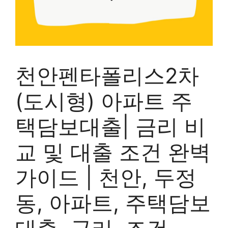
천안펜타폴리스2차
(도시형) 아파트 주
택담보대출| 금리 비
교 및 대출 조건 완벽
가이드 | 천안, 두정
동, 아파트, 주택담보