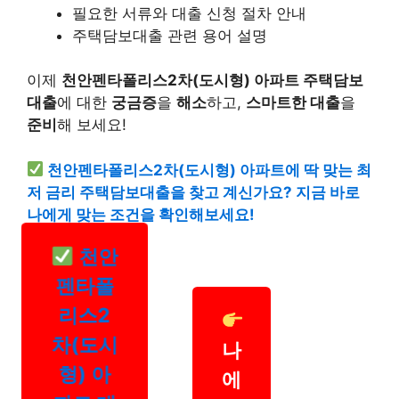
필요한 서류와 대출 신청 절차 안내
주택담보대출 관련 용어 설명
이제
천안펜타폴리스2차(도시형) 아파트 주택담보
대출
에 대한
궁금증
을
해소
하고,
스마트한 대출
을
준비
해 보세요!
천안펜타폴리스2차(도시형) 아파트에 딱 맞는 최
저 금리 주택담보대출을 찾고 계신가요? 지금 바로
나에게 맞는 조건을 확인해보세요!
천안
펜타폴
리스2
차(도시
나
형) 아
에