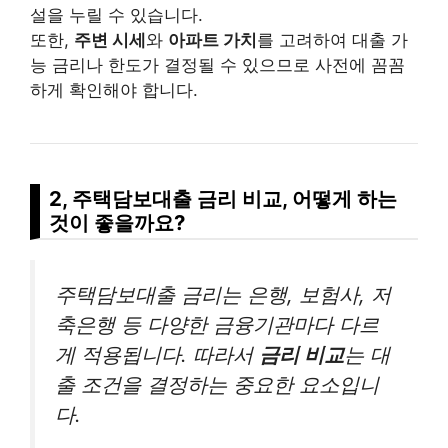
설을 누릴 수 있습니다.
또한,
주변 시세
와
아파트 가치
를 고려하여 대출 가
능 금리나 한도가 결정될 수 있으므로 사전에 꼼꼼
하게 확인해야 합니다.
2, 주택담보대출 금리 비교, 어떻게 하는
것이 좋을까요?
주택담보대출 금리는 은행, 보험사, 저
축은행 등 다양한 금융기관마다 다르
게 적용됩니다. 따라서
금리 비교
는 대
출 조건을 결정하는 중요한 요소입니
다.