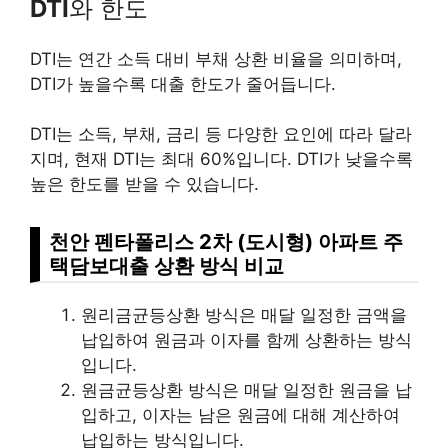
DTI
와 한도
DTI는 연간 소득 대비 부채 상환 비율을 의미하며,
DTI가 높을수록 대출 한도가 줄어듭니다.
DTI는 소득, 부채, 금리 등 다양한 요인에 따라 달라
지며, 현재 DTI는 최대 60%입니다. DTI가 낮을수록
높은 한도를 받을 수 있습니다.
천안 펜타폴리스 2차 (도시형) 아파트 주
택담보대출 상환 방식 비교
원리금균등상환 방식은 매달 일정한 금액을
납입하여 원금과 이자를 함께 상환하는 방식
입니다.
원금균등상환 방식은 매달 일정한 원금을 납
입하고, 이자는 남은 원금에 대해 계산하여
납입하는 방식입니다.