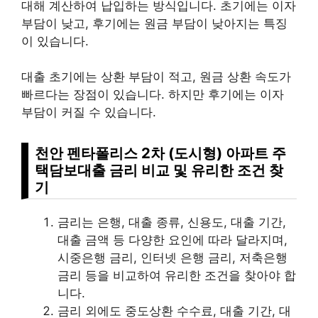
대해 계산하여 납입하는 방식입니다. 초기에는 이자
부담이 낮고, 후기에는 원금 부담이 낮아지는 특징
이 있습니다.
대출 초기에는 상환 부담이 적고, 원금 상환 속도가
빠르다는 장점이 있습니다. 하지만 후기에는 이자
부담이 커질 수 있습니다.
천안 펜타폴리스 2차 (도시형) 아파트 주
택담보대출 금리 비교 및 유리한 조건 찾
기
금리는 은행, 대출 종류, 신용도, 대출 기간,
대출 금액 등 다양한 요인에 따라 달라지며,
시중은행 금리, 인터넷 은행 금리, 저축은행
금리 등을 비교하여 유리한 조건을 찾아야 합
니다.
금리 외에도 중도상환 수수료, 대출 기간, 대