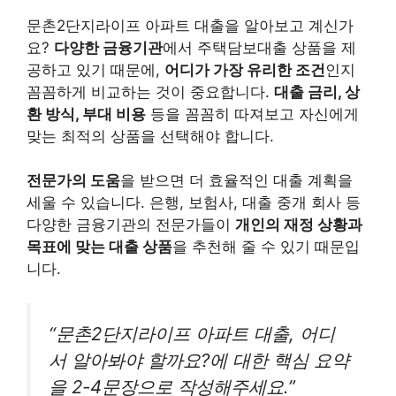
문촌2단지라이프 아파트 대출을 알아보고 계신가
요?
다양한 금융기관
에서 주택담보대출 상품을 제
공하고 있기 때문에,
어디가 가장 유리한 조건
인지
꼼꼼하게 비교하는 것이 중요합니다.
대출 금리, 상
환 방식, 부대 비용
등을 꼼꼼히 따져보고 자신에게
맞는 최적의 상품을 선택해야 합니다.
전문가의 도움
을 받으면 더 효율적인 대출 계획을
세울 수 있습니다. 은행, 보험사, 대출 중개 회사 등
다양한 금융기관의 전문가들이
개인의 재정 상황과
목표에 맞는 대출 상품
을 추천해 줄 수 있기 때문입
니다.
“문촌2단지라이프 아파트 대출, 어디
서 알아봐야 할까요?에 대한 핵심 요약
을 2-4문장으로 작성해주세요.”