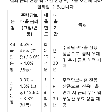
점의 금리 변동 및 개인 신용도, 대출 조건에 따라
달라질 수 있습니다.
주택담보
대
대
은
대출 금리
출
출
특징
행
(고정/변
한
기
동)
도
간
KB
3.5% ~
최
1
주택담보대출 전용
국
4.5% (고
대
년
상품으로, 금리 우대
민
정) / 3.0%
10
~
및 추가 금융 혜택 제
은
~ 4.0%
억
30
공
행
(변동)
원
년
3.3% ~
최
1
주택담보대출 전용
신
4.3% (고
대
년
상품으로, 신용대출
한
정) / 2.8%
8
~
연계 시 금리 우대 및
은
~ 3.8%
억
30
부동산 무료 상담 제
행
(변동)
원
년
공