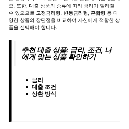
요. 또한, 대출 상품의 종류에 따라 금리가 달라질
수 있으므로
고정금리형
,
변동금리형
,
혼합형
등 다
양한 상품의 장단점을 비교하여 자신에게 적합한 상
품을 선택해야 합니다.
추천 대출 상품: 금리, 조건, 나
에게 맞는 상품 확인하기
금리
대출 조건
상환 방식