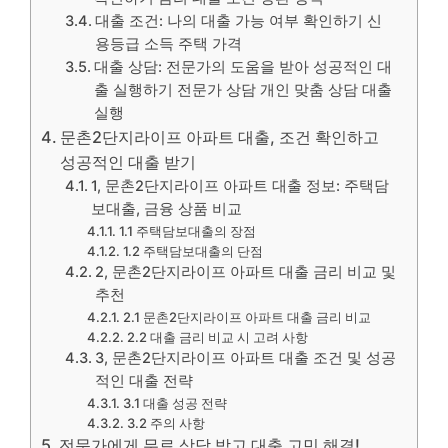
대출 조건: 나의 대출 가능 여부 확인하기 신
용등급 소득 주택 가격
대출 상담: 전문가의 도움을 받아 성공적인 대
출 실행하기 전문가 상담 개인 맞춤 상담 대출
실행
문촌2단지라이프 아파트 대출, 조건 확인하고
성공적인 대출 받기
1, 문촌2단지라이프 아파트 대출 정보: 주택담
보대출, 금융 상품 비교
1.1 주택담보대출의 장점
1.2 주택담보대출의 단점
2, 문촌2단지라이프 아파트 대출 금리 비교 및
추천
2.1 문촌2단지라이프 아파트 대출 금리 비교
2.2 대출 금리 비교 시 고려 사항
3, 문촌2단지라이프 아파트 대출 조건 및 성공
적인 대출 전략
3.1 대출 성공 전략
3.2 주의 사항
전문가에게 무료 상담 받고 대출 고민 해결!