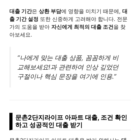
대출 기간
은
상환 부담
에 영향을 미치기 때문에,
대
출 기간 설정
또한 신중하게 고려해야 합니다. 전문
가의 도움을 받아
자신에게 최적의 대출 조건
을 찾
아보세요.
“나에게 맞는 대출 상품, 꼼꼼하게 비
교해보세요!과 관련하여 인상 깊었던
구절이나 핵심 문장을 여기에 인용.”
문촌2단지라이프 아파트 대출, 조건 확인
하고 성공적인 대출 받기