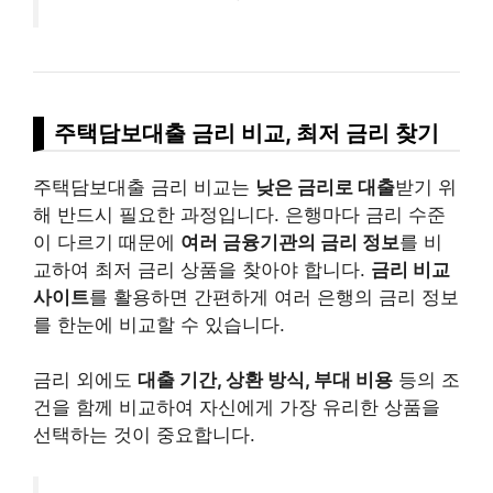
주택담보대출 금리 비교, 최저 금리 찾기
주택담보대출 금리 비교는
낮은 금리로 대출
받기 위
해 반드시 필요한 과정입니다. 은행마다 금리 수준
이 다르기 때문에
여러 금융기관의 금리 정보
를 비
교하여 최저 금리 상품을 찾아야 합니다.
금리 비교
사이트
를 활용하면 간편하게 여러 은행의 금리 정보
를 한눈에 비교할 수 있습니다.
금리 외에도
대출 기간, 상환 방식, 부대 비용
등의 조
건을 함께 비교하여 자신에게 가장 유리한 상품을
선택하는 것이 중요합니다.