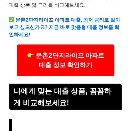
대출 상품 및 금리를 비교해보세요.
문촌2단지라이프 아파트 대출, 최저 금리로 알아
보고 싶으신가요? 지금 바로 맞춤형 대출 정보를 확
인하세요!
문촌2단지라이프 아파트
대출 정보 확인하기
나에게 맞는 대출 상품, 꼼꼼하
게 비교해보세요!