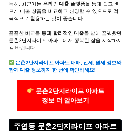
특히, 최근에는
온라인 대출 플랫폼
을 통해 쉽고 빠
르게 대출 상품을 비교하고 신청할 수 있으므로 적
극적으로 활용하는 것이 좋습니다.
꼼꼼한 비교를 통해
합리적인 대출
을 받아 꿈꿔왔던
문촌2단지라이프 아파트에서 행복한 삶을 시작하시
길 바랍니다.
문촌2단지라이프 아파트 매매, 전세, 월세 정보와
함께 대출 정보까지 한 번에 확인하세요!
문촌2단지라이프 아파트
정보 더 알아보기
주엽동 문촌2단지라이프 아파트