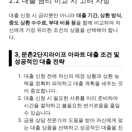
2.2 대출 금리 비교 시 고려 사항
대출 신청 시 금리뿐만 아니라
대출 기간, 상환 방식,
중도 상환 수수료, 부대 비용 등
을 함께 비교하여 자
신에게 가장 유리한 조건의 상품을 선택해야 합니
다.
3, 문촌2단지라이프 아파트 대출 조건 및
성공적인 대출 전략
대출 신청 전에 자신의 재정 상황과 상환 능
력을 정확히 파악하고 대출 계획을 세우는 것
이 중요합니다.
대출 신청 시 필요한 서류를 미리 준비하여
시간을 절약하고 불필요한 번거로움을 줄일
수 있습니다.
금융 상담 전문가의 도움을 받아 자신에게 맞
는 대출 상품을 선택하고 성공적인 대출을 진