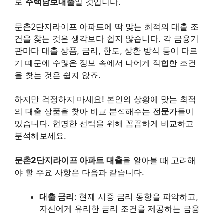
로
주택담보대출
일 것입니다.
문촌2단지라이프 아파트에 딱 맞는 최적의 대출 조
건을 찾는 것은 생각보다 쉽지 않습니다. 각 금융기
관마다 대출 상품, 금리, 한도, 상환 방식 등이 다르
기 때문에 수많은 정보 속에서 나에게 적합한 조건
을 찾는 것은 쉽지 않죠.
하지만 걱정하지 마세요! 본인의 상황에 맞는 최적
의 대출 상품을 찾아 비교 분석해주는
전문가
들이
있습니다. 현명한 선택을 위해 꼼꼼하게 비교하고
분석해보세요.
문촌2단지라이프 아파트 대출
을 알아볼 때 고려해
야 할 주요 사항은 다음과 같습니다.
대출 금리
: 현재 시중 금리 동향을 파악하고,
자신에게 유리한 금리 조건을 제공하는 금융