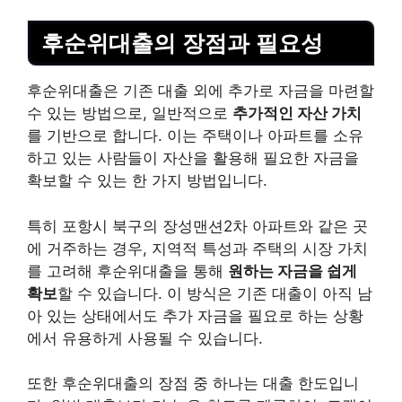
후순위대출의 장점과 필요성
후순위대출은 기존 대출 외에 추가로 자금을 마련할
수 있는 방법으로, 일반적으로
추가적인 자산 가치
를 기반으로 합니다. 이는 주택이나 아파트를 소유
하고 있는 사람들이 자산을 활용해 필요한 자금을
확보할 수 있는 한 가지 방법입니다.
특히 포항시 북구의 장성맨션2차 아파트와 같은 곳
에 거주하는 경우, 지역적 특성과 주택의 시장 가치
를 고려해 후순위대출을 통해
원하는 자금을 쉽게
확보
할 수 있습니다. 이 방식은 기존 대출이 아직 남
아 있는 상태에서도 추가 자금을 필요로 하는 상황
에서 유용하게 사용될 수 있습니다.
또한 후순위대출의 장점 중 하나는 대출 한도입니