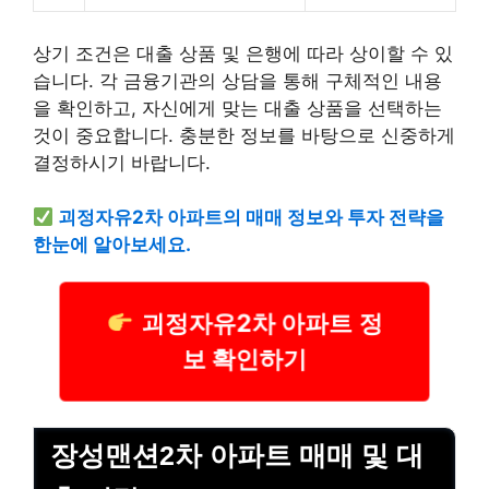
상기 조건은 대출 상품 및 은행에 따라 상이할 수 있
습니다. 각 금융기관의 상담을 통해 구체적인 내용
을 확인하고, 자신에게 맞는 대출 상품을 선택하는
것이 중요합니다. 충분한 정보를 바탕으로 신중하게
결정하시기 바랍니다.
괴정자유2차 아파트의 매매 정보와 투자 전략을
한눈에 알아보세요.
괴정자유2차 아파트 정
보 확인하기
장성맨션2차 아파트 매매 및 대