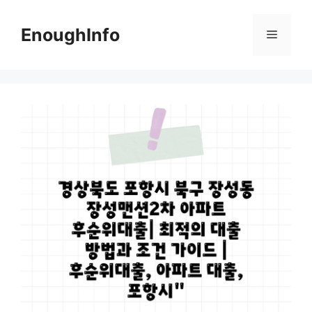
Skip
to
EnoughInfo
Menu
content