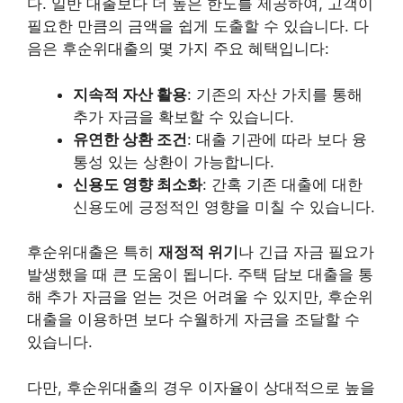
다. 일반 대출보다 더 높은 한도를 제공하여, 고객이
필요한 만큼의 금액을 쉽게 도출할 수 있습니다. 다
음은 후순위대출의 몇 가지 주요 혜택입니다:
지속적 자산 활용
: 기존의 자산 가치를 통해
추가 자금을 확보할 수 있습니다.
유연한 상환 조건
: 대출 기관에 따라 보다 융
통성 있는 상환이 가능합니다.
신용도 영향 최소화
: 간혹 기존 대출에 대한
신용도에 긍정적인 영향을 미칠 수 있습니다.
후순위대출은 특히
재정적 위기
나 긴급 자금 필요가
발생했을 때 큰 도움이 됩니다. 주택 담보 대출을 통
해 추가 자금을 얻는 것은 어려울 수 있지만, 후순위
대출을 이용하면 보다 수월하게 자금을 조달할 수
있습니다.
다만, 후순위대출의 경우 이자율이 상대적으로 높을