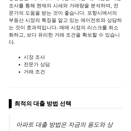
조사를 통해 현재의 시세와 거래량을 분석하며, 전
문가의 도움을 받는 것이 좋습니다. 포항시에서의
부동산 시장의 특징을 알고 있는 에이전트와 상담하
는 것이 효과적입니다. 매매 시점의 리스크를 최소
화하고, 보다 유리한 거래 조건을 확보할 수 있습니
다.
시장 조사
전문가 상담
거래 조건
최적의 대출 방법 선택
아파트 대출 방법은 자금의 용도와 상