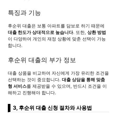
특징과 기능
후순위 대출은 보통 아파트를 담보로 하기 때문에
대출 한도가 상대적으로 높습니다
. 또한,
상환 방법
이 다양하여 개인의 재정 상황에 맞춘 선택이 가능
합니다.
후순위 대출의 부가 정보
대출 상품을 비교하여 자신에게 가장 유리한 조건을
선택하는 것이 중요합니다.
대출 상담을 통해 맞춤
형 서비스
를 제공받을 수 있으며, 반드시 조건을 이
해하고 진행해야 합니다.
3, 후순위 대출 신청 절차와 사용법