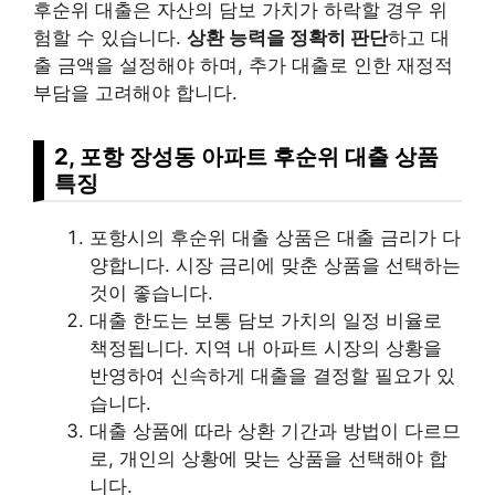
후순위 대출은 자산의 담보 가치가 하락할 경우 위
험할 수 있습니다.
상환 능력을 정확히 판단
하고 대
출 금액을 설정해야 하며, 추가 대출로 인한 재정적
부담을 고려해야 합니다.
2, 포항 장성동 아파트 후순위 대출 상품
특징
포항시의 후순위 대출 상품은 대출 금리가 다
양합니다. 시장 금리에 맞춘 상품을 선택하는
것이 좋습니다.
대출 한도는 보통 담보 가치의 일정 비율로
책정됩니다. 지역 내 아파트 시장의 상황을
반영하여 신속하게 대출을 결정할 필요가 있
습니다.
대출 상품에 따라 상환 기간과 방법이 다르므
로, 개인의 상황에 맞는 상품을 선택해야 합
니다.