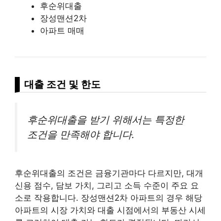
후순위대출
장성맨션2차
아파트 매매
대출 조건 및 한도
후순위대출을 받기 위해서는 특정한
조건을 만족해야 합니다.
후순위대출의 조건은 금융기관마다 다르지만, 대개
신용 점수, 담보 가치, 그리고 소득 수준이 주요 요
소로 작용합니다. 장성맨션2차 아파트의 경우 해당
아파트의 시장 가치와 대출 시점에서의 부동산 시세