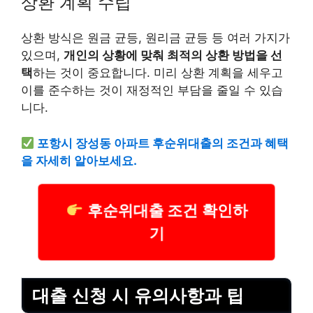
상환 계획 수립
상환 방식은 원금 균등, 원리금 균등 등 여러 가지가
있으며,
개인의 상황에 맞춰 최적의 상환 방법을 선
택
하는 것이 중요합니다. 미리 상환 계획을 세우고
이를 준수하는 것이 재정적인 부담을 줄일 수 있습
니다.
포항시 장성동 아파트 후순위대출의 조건과 혜택
을 자세히 알아보세요.
후순위대출 조건 확인하
기
대출 신청 시 유의사항과 팁