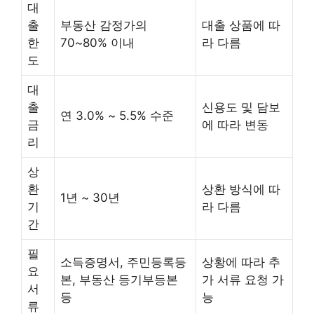
대
출
부동산 감정가의
대출 상품에 따
한
70~80% 이내
라 다름
도
대
출
신용도 및 담보
연 3.0% ~ 5.5% 수준
금
에 따라 변동
리
상
환
상환 방식에 따
1년 ~ 30년
기
라 다름
간
필
소득증명서, 주민등록등
상황에 따라 추
요
본, 부동산 등기부등본
가 서류 요청 가
서
등
능
류