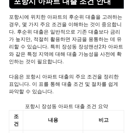
포항시 아파트 대출 조건 안내
포항시에 위치한 아파트의 후순위 대출을 고려하는
경우, 몇 가지 주요 조건을 이해하는 것이 중요합니
다. 후순위 대출은 일반적으로 기존 대출보다 금리
가 높지만, 적절히 활용하면 자금을 융통하는 데 유
리할 수 있습니다. 특히 장성동 장성맨션2차 아파트
와 같은 특정 지역에 대해 대출 가능성을 사전에 확
인하는 것이 필요합니다.
다음은 포항시 아파트 대출의 주요 조건을 정리한
표입니다. 이 표를 통해 대출 조건 및 절차를 쉽게
파악할 수 있습니다.
포항시 장성동 아파트 대출 조건 요약
조
내용
비고
건