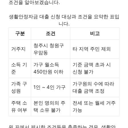
조건을 알아보겠습니다.
생활안정자금 대출 신청 대상과 조건을 요약한 표입
니다.
구분
조건
비고
청주시 청원구
거주지
타 지역 주민 제외
우암동
소득 기
가구 월소득
기준 금액 초과 시
준
450만원 이하
신청 불가
가족 구
가구원의 수에 따라
1인 ~ 4인 가구
성원
대출 금액 조정
주택 소
본인 명의의 주
전세 또는 월세 거주
유 여부
택 소유 불가
가능
위 표에서 제시한 조건들을 충족하는 경우, 생활안