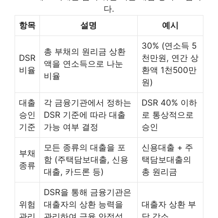
다.
항목
설명
예시
30% (연소득 5
총 부채의 원리금 상환
DSR
천만원, 연간 상
액을 연소득으로 나눈
비율
환액 1천500만
비율
원)
대출
각 금융기관에서 정하는
DSR 40% 이하
승인
DSR 기준에 따라 대출
로 통상적으로
기준
가능 여부 결정
승인
모든 종류의 대출을 포
신용대출 + 주
부채
함 (주택담보대출, 신용
택담보대출의
종류
대출, 카드론 등)
총 원리금
DSR을 통해 금융기관은
위험
대출자의 상환 능력을
대출자 상환 부
관리
관리하여 금융 안정성
담 감소