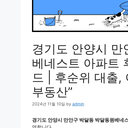
경기도 안양시 만
베네스트 아파트 
드 | 후순위 대출,
부동산”
2024년 11월 10일
by
admin
경기도 안양시 만안구 박달동 박달동원베네스
영합니다.