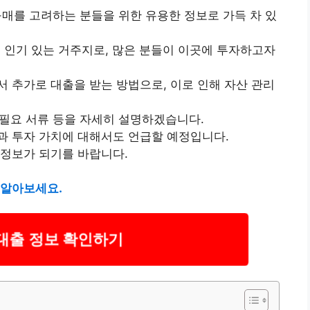
매를 고려하는 분들을 위한 유용한 정보로 가득 차 있
 인기 있는 거주지로, 많은 분들이 이곳에 투자하고자
 추가로 대출을 받는 방법으로, 이로 인해 자산 관리
 필요 서류 등을 자세히 설명하겠습니다.
과 투자 가치에 대해서도 언급할 예정입니다.
 정보가 되기를 바랍니다.
 알아보세요.
대출 정보 확인하기