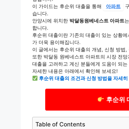
이 가이드는 후순위 대출을 통해
아파트
구
습니다.
안양시에 위치한
박달동원베네스트 아파트
는
합니다.
후순위 대출이란 기존의 대출이 있는 상황에서
가 더욱 용이해집니다.
이 글에서는 후순위 대출의 개념, 신청 방법,
또한 박달동 원베네스트 아파트의 시장 전망
대출을 고려하고 계신 분들에게 도움이 되는
자세한 내용은 아래에서 확인해 보세요!
후순위 대출의 조건과 신청 방법을 자세히
후순위 
Table of Contents