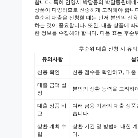
합니다. 특히 안양시 박달동의 박달동원베네스
상품이 다양하므로 신중하게 고려해야 합니다
후순위 대출을 신청할 때는 먼저 본인의 신용
하는 것이 중요합니다. 또한, 대출 상품에 따
한 정보를 수집해야 합니다. 다음 표는 후순
후순위 대출 신청 시 유의
유의사항
설
신용 확인
신용 점수를 확인하고, 대출
대출 금액 설
본인의 상환 능력을 고려하여
정
대출 상품 비
여러 금융 기관의 대출 상품
교
습니다.
상환 계획 수
상환 기간 및 방법에 대한 
립
다.