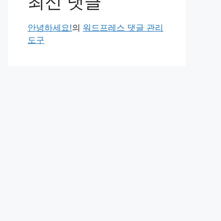
최신 댓글
안녕하세요!
의
워드프레스 댓글 관리
도구