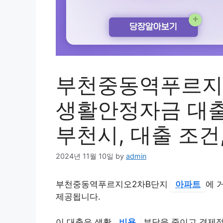
부천중동역푸르지
생활안정자금 대출 
부천시, 대출 조건
2024년 11월 10일
by
admin
부천중동역푸르지오2차B단지
아파트
에 
제공됩니다.
이 대출은 생활
비용
부담을 줄이고 경제적