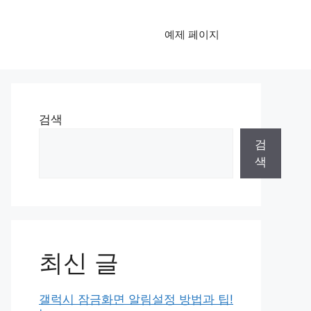
예제 페이지
검색
검
색
최신 글
갤럭시 잠금화면 알림설정 방법과 팁!