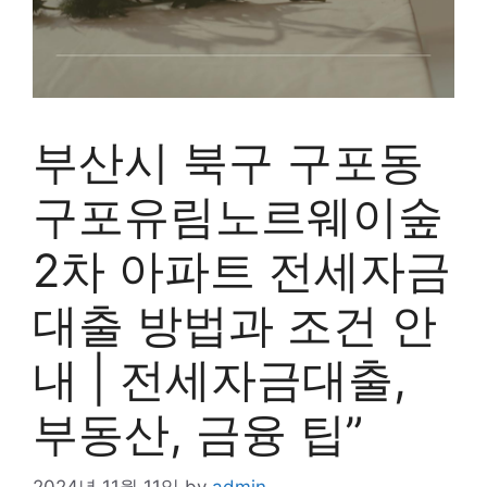
부산시 북구 구포동
구포유림노르웨이숲
2차 아파트 전세자금
대출 방법과 조건 안
내 | 전세자금대출,
부동산, 금융 팁”
2024년 11월 11일
by
admin