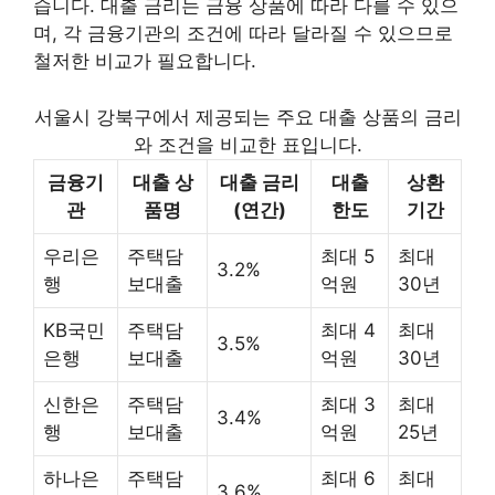
습니다. 대출 금리는 금융 상품에 따라 다를 수 있으
며, 각 금융기관의 조건에 따라 달라질 수 있으므로
철저한 비교가 필요합니다.
서울시 강북구에서 제공되는 주요 대출 상품의 금리
와 조건을 비교한 표입니다.
금융기
대출 상
대출 금리
대출
상환
관
품명
(연간)
한도
기간
우리은
주택담
최대 5
최대
3.2%
행
보대출
억원
30년
KB국민
주택담
최대 4
최대
3.5%
은행
보대출
억원
30년
신한은
주택담
최대 3
최대
3.4%
행
보대출
억원
25년
하나은
주택담
최대 6
최대
3.6%