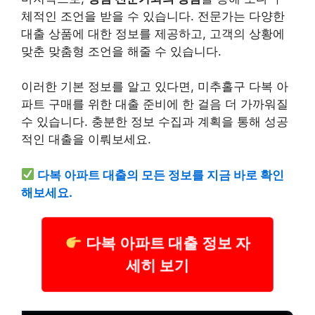
체적인 조언을 받을 수 있습니다. 전문가는 다양한
대출 상품에 대한 정보를 제공하고, 고객의 상황에
맞춘 맞춤형 조언을 해줄 수 있습니다.
이러한 기본 정보를 알고 있다면, 미추홀구 다복 아
파트 구매를 위한 대출 준비에 한 걸음 더 가까워질
수 있습니다. 충분한 정보 수집과 계획을 통해 성공
적인 대출을 이뤄보세요.
다복 아파트 대출의 모든 정보를 지금 바로 확인
해보세요.
다복 아파트 대출 정보 자
세히 보기