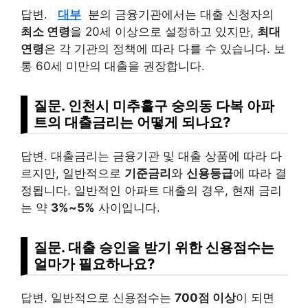
답변.
대부
분의 금융기관에서는 대출 신청자의
최소 연령
을 20세 이상으로 설정하고 있지만,
최대
연령
은 각 기관의 정책에 따라 다를 수 있습니다. 보
통 60세 미만의 대출을 권장합니다.
질문. 인천시 미추홀구 숭의동 다복 아파
트의 대출금리는 어떻게 되나요?
답변. 대출금리는 금융기관 및 대출 상품에 따라 다
르지만, 일반적으로
기준금리
와
신용등급
에 따라 결
정됩니다. 일반적인 아파트 대출의 경우, 현재 금리
는 약
3%~5%
사이입니다.
질문. 대출 승인을 받기 위한 신용점수는
얼마가 필요하나요?
답변. 일반적으로 신용점수는
700점 이상
이 되면