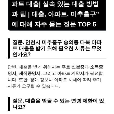
파트 대출| 실속 있는 대출 방법
과 팁 | 대출, 아파트, 미추홀구”
에 대해 자주 묻는 질문 TOP 5
질문. 인천시 미추홀구 숭의동 다복 아파
트 대출을 받기 위해 필요한 서류는 무엇
인가요?
답변. 대출을 받기 위해서는 주로
신분증
과
소득증
명서
,
재직증명서
, 그리고
아파트 계약서
가 필요합
니다. 또한, 경매 정보나 아파트 시세에 따라 추가
서류가 요구될 수 있습니다.
질문. 대출을 받을 수 있는 연령 제한이 있
나요?