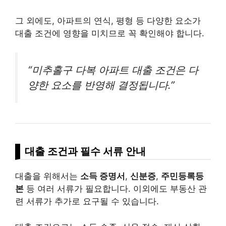
그 외에도, 아파트의 연식, 평형 등 다양한 요소가
대출 조건에 영향을 미치므로 꼭 확인해야 합니다.
“미추홀구 다복 아파트 대출 조건은 다
양한 요소를 반영해 결정됩니다.”
대출 조건과 필수 서류 안내
대출을 위해서는
소득 증명서
,
신분증
,
주민등록등
본
등 여러 서류가 필요합니다. 이외에도 부동산 관
련 서류가 추가로 요구될 수 있습니다.