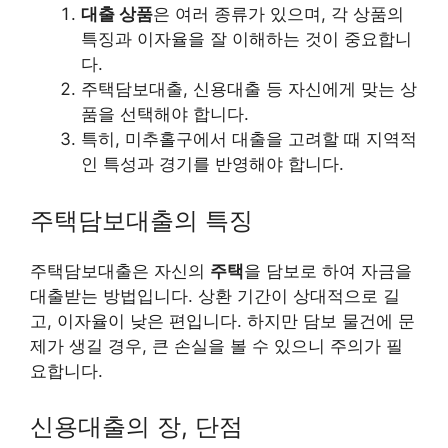
대출 상품
은 여러 종류가 있으며, 각 상품의
특징과 이자율을 잘 이해하는 것이 중요합니
다.
주택담보대출, 신용대출 등 자신에게 맞는 상
품을 선택해야 합니다.
특히, 미추홀구에서 대출을 고려할 때 지역적
인 특성과 경기를 반영해야 합니다.
주택담보대출의 특징
주택담보대출은 자신의
주택
을 담보로 하여 자금을
대출받는 방법입니다. 상환 기간이 상대적으로 길
고, 이자율이 낮은 편입니다. 하지만 담보 물건에 문
제가 생길 경우, 큰 손실을 볼 수 있으니 주의가 필
요합니다.
신용대출의 장, 단점