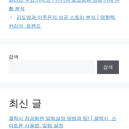
브리드 구입 가이드 | 전기차 보조금과 경남 거제 현
황 분석
김도영과 이주은의 성공 스토리 분석 | 영향력,
커리어, 트렌드
검색
검색
최신 글
갤럭시 잠금화면 알림설정 방법과 팁! | 갤럭시, 스
마트폰 사용법, 알림 설정