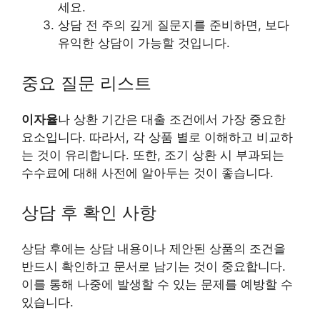
세요.
상담 전 주의 깊게 질문지를 준비하면, 보다
유익한 상담이 가능할 것입니다.
중요 질문 리스트
이자율
나 상환 기간은 대출 조건에서 가장 중요한
요소입니다. 따라서, 각 상품 별로 이해하고 비교하
는 것이 유리합니다. 또한, 조기 상환 시 부과되는
수수료에 대해 사전에 알아두는 것이 좋습니다.
상담 후 확인 사항
상담 후에는 상담 내용이나 제안된 상품의 조건을
반드시 확인하고 문서로 남기는 것이 중요합니다.
이를 통해 나중에 발생할 수 있는 문제를 예방할 수
있습니다.