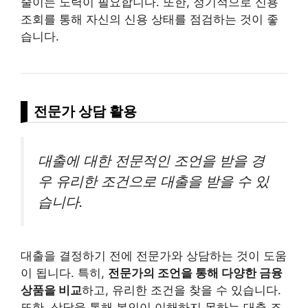
줄이는 노력이 필요합니다. 또한, 정기적으로 신용
조회를 통해 자신의 신용 상태를 점검하는 것이 좋
습니다.
전문가 상담 활용
대출에 대한 전문적인 조언을 받을 경
우 유리한 조건으로 대출을 받을 수 있
습니다.
대출을 결정하기 전에 전문가와 상담하는 것이 도움
이 됩니다. 특히,
전문가의 조언을 통해 다양한 금융
상품을 비교
하고, 유리한 조건을 찾을 수 있습니다.
또한, 상담을 통해 본인이 이해하지 못하는 대출 조