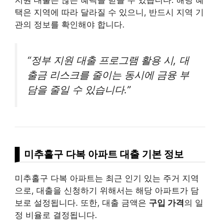
택은 지역에 따라 달라질 수 있으니, 반드시 지역 기
관의 정보를 확인해야 합니다.
“정부 지원 대출 프로그램 활용 시, 대
출금 리스크를 줄이는 동시에 금융 부
담을 줄일 수 있습니다.”
미추홀구 다복 아파트 대출 기본 정보
미추홀구 다복 아파트는 최근 인기 있는 주거 지역
으로, 대출을 신청하기 위해서는 해당 아파트가 담
보로 설정됩니다. 또한, 대출 금액은
구입 가격
의 일
정 비율로 결정됩니다.