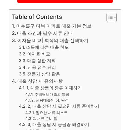
Table of Contents
미추홀구 다복 아파트 대출 기본 정보
대출 조건과 필수 서류 안내
이자율 비교| 최적의 대출 선택하기
소득에 따른 대출 한도
이자율 비교
대출 상환 계획
신용 점수 관리
전문가 상담 활용
대출 상담 시 유의사항
1, 대출 상품의 종류 이해하기
주택담보대출의 특징
신용대출의 장, 단점
2, 대출 상담 시 필요한 서류 준비하기
필요한 서류 리스트
서류 준비 팁
3, 대출 상담 시 궁금증 해결하기