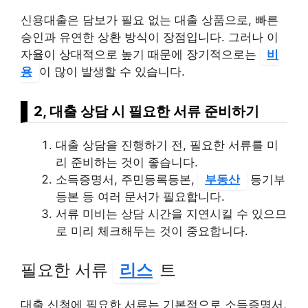
신용대출은 담보가 필요 없는 대출 상품으로, 빠른
승인과 유연한 상환 방식이 장점입니다. 그러나 이
자율이 상대적으로 높기 때문에 장기적으로는
비
용
이 많이 발생할 수 있습니다.
2, 대출 상담 시 필요한 서류 준비하기
대출 상담을 진행하기 전, 필요한 서류를 미
리 준비하는 것이 좋습니다.
소득증명서, 주민등록등본,
부동산
등기부
등본 등 여러 문서가 필요합니다.
서류 미비는 상담 시간을 지연시킬 수 있으므
로 미리 체크해두는 것이 중요합니다.
필요한 서류
리스
트
대출 신청에 필요한 서류는 기본적으로 소득증명서,