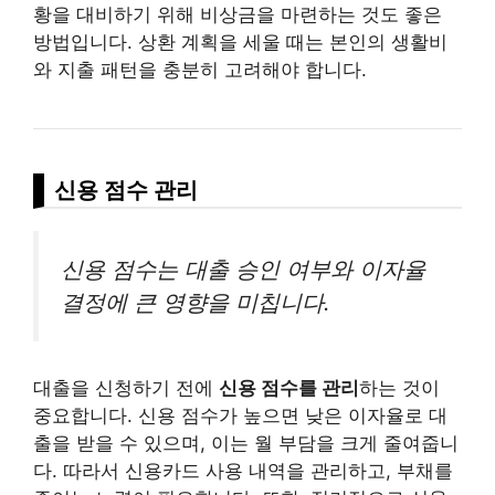
황을 대비하기 위해 비상금을 마련하는 것도 좋은
방법입니다. 상환 계획을 세울 때는 본인의 생활비
와 지출 패턴을 충분히 고려해야 합니다.
신용 점수 관리
신용 점수는 대출 승인 여부와 이자율
결정에 큰 영향을 미칩니다.
대출을 신청하기 전에
신용 점수를 관리
하는 것이
중요합니다. 신용 점수가 높으면 낮은 이자율로 대
출을 받을 수 있으며, 이는 월 부담을 크게 줄여줍니
다. 따라서 신용카드 사용 내역을 관리하고, 부채를