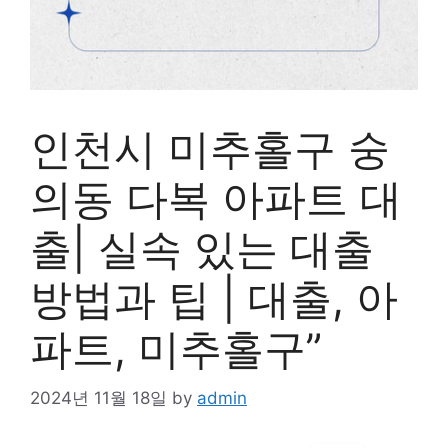
인천시 미추홀구 숭
의동 다복 아파트 대
출| 실속 있는 대출
방법과 팁 | 대출, 아
파트, 미추홀구”
2024년 11월 18일
by
admin