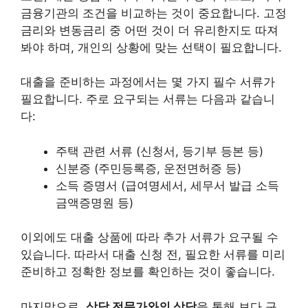
금융기관의 조건을 비교하는 것이 중요합니다. 고정
금리와 변동금리 중 어떤 것이 더 유리한지도 따져
봐야 하며, 개인의 상황에 맞는 선택이 필요합니다.
대출을 준비하는 과정에서는 몇 가지 필수 서류가
필요합니다. 주로 요구되는 서류는 다음과 같습니
다:
주택 관련 서류 (신청서, 등기부 등본 등)
신분증 (주민등록증, 운전면허증 등)
소득 증명서 (급여명세서, 세무서 발급 소득
금액증명원 등)
이외에도 대출 상품에 따라 추가 서류가 요구될 수
있습니다. 따라서 대출 신청 전, 필요한 서류를 미리
준비하고 정확한 정보를 확인하는 것이 좋습니다.
마지막으로,
상담 전문가와의 상담
을 통해 보다 구