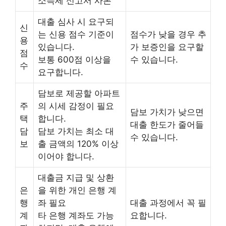
소득세 신고서 사본
대출 심사 시 요구되
신
는 신용 점수 기준이
점수가 낮을 경우 추
용
있습니다.
가 보증인을 요구할
점
보통 600점 이상을
수 있습니다.
수
요구합니다.
담보로 제공할 아파트
주
의 시세 감정이 필요
담보 가치가 낮으면
택
합니다.
대출 한도가 줄어들
담
담보 가치는 최소 대
수 있습니다.
보
출 금액의 120% 이상
이어야 합니다.
대출금 지급 및 상환
은
을 위한 개인 은행 계
행
좌 필요
대출 과정에서 꼭 필
계
타 은행 계좌도 가능
요합니다.