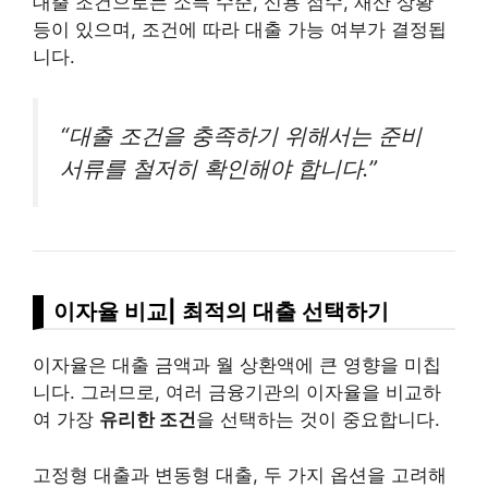
대출 조건으로는 소득 수준, 신용 점수, 재산 상황
등이 있으며, 조건에 따라 대출 가능 여부가 결정됩
니다.
“대출 조건을 충족하기 위해서는 준비
서류를 철저히 확인해야 합니다.”
이자율 비교| 최적의 대출 선택하기
이자율은 대출 금액과 월 상환액에 큰 영향을 미칩
니다. 그러므로, 여러 금융기관의 이자율을 비교하
여 가장
유리한 조건
을 선택하는 것이 중요합니다.
고정형 대출과 변동형 대출, 두 가지 옵션을 고려해