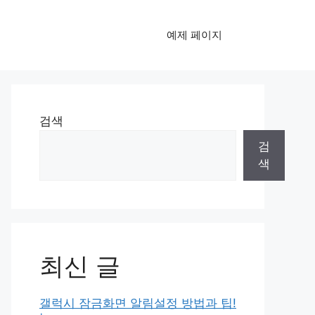
예제 페이지
검색
검
색
최신 글
갤럭시 잠금화면 알림설정 방법과 팁!