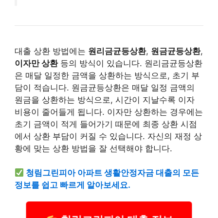
대출 상환 방법에는
원리금균등상환
,
원금균등상환
,
이자만 상환
등의 방식이 있습니다. 원리금균등상환
은 매달 일정한 금액을 상환하는 방식으로, 초기 부
담이 적습니다. 원금균등상환은 매달 일정 금액의
원금을 상환하는 방식으로, 시간이 지날수록 이자
비용이 줄어들게 됩니다. 이자만 상환하는 경우에는
초기 금액이 적게 들어가기 때문에 최종 상환 시점
에서 상환 부담이 커질 수 있습니다. 자신의 재정 상
황에 맞는 상환 방법을 잘 선택해야 합니다.
청림그린피아 아파트 생활안정자금 대출의 모든
정보를 쉽고 빠르게 알아보세요.