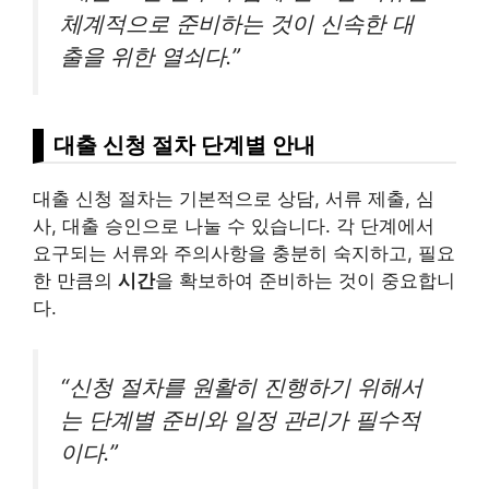
체계적으로 준비하는 것이 신속한 대
출을 위한 열쇠다.”
대출 신청 절차 단계별 안내
대출 신청 절차는 기본적으로 상담, 서류 제출, 심
사, 대출 승인으로 나눌 수 있습니다. 각 단계에서
요구되는 서류와 주의사항을 충분히 숙지하고, 필요
한 만큼의
시간
을 확보하여 준비하는 것이 중요합니
다.
“신청 절차를 원활히 진행하기 위해서
는 단계별 준비와 일정 관리가 필수적
이다.”