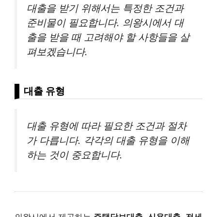
대출을 받기 위해서는 특정한 조건과
준비물이 필요합니다. 의왕시에서 대
출을 받을 때 고려해야 할 사항들을 살
펴보겠습니다.
대출 유형
대출 유형에 따라 필요한 조건과 절차
가 다릅니다. 각각의 대출 유형을 이해
하는 것이 중요합니다.
의왕시에서 제공하는
주택담보대출
,
신용대출
,
전세