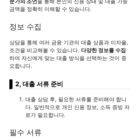
문가의 조언
을 통해 본인의 신용 상태 및 대출 가능
금액을 정확히 이해할 수 있습니다.
정보 수집
상담을 통해 여러 금융 기관의 대출 상품과 이자율,
조건을 비교해볼 수 있습니다.
다양한 정보를 수집
하여 자신에게 맞는 대출 방식을 선택하는 것이 중
요합니다.
2, 대출 서류 준비
대출 상담 후, 필요한 서류를 준비해야 합니
다. 일반적으로 개인 신용 정보, 소득 증빙 자
료가 필요합니다.
필수 서류