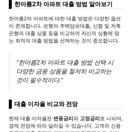
한아름2차 아파트 대출 방법 알아보기
한아름2차 아파트에 대한 대출 방법은 다양한 옵션
이 존재합니다. 은행의 주택담보대출, 신협 및 저축
은행의 대출 상품 등을 비교하여 자신의 상황에 맞
는 최적의 대출 방법을 선택하는 것이 중요합니다.
“한아름2차 아파트 대출 방법 선택 시
다양한 금융 상품을 철저히 비교하는
것이 필수적이다.”
대출 이자율 비교와 전망
현재 대출 이자율은
변동금리
와
고정금리
로 나뉘며,
경제 전망에 따라 달라질 수 있습니다. 고객의 신용