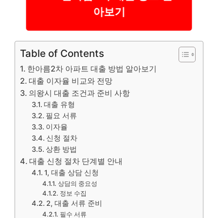
아보기
Table of Contents
한아름2차 아파트 대출 방법 알아보기
대출 이자율 비교와 전망
의왕시 대출 조건과 준비 사항
대출 유형
필요 서류
이자율
신청 절차
상환 방법
대출 신청 절차 단계별 안내
1, 대출 상담 신청
상담의 중요성
정보 수집
2, 대출 서류 준비
필수 서류