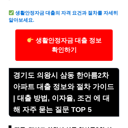
생활안정자금 대출의 자격 요건과 절차를 자세히
알아보세요.
생활안정자금 대출 정보
확인하기
경기도 의왕시 삼동 한아름2차
아파트 대출 정보와 절차 가이드
| 대출 방법, 이자율, 조건 에 대
해 자주 묻는 질문 TOP 5