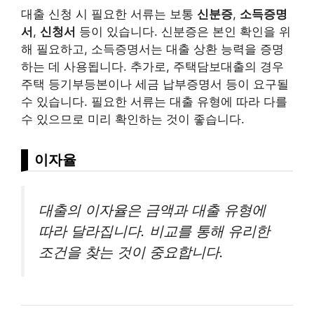
대출 신청 시 필요한 서류는 보통
신분증
,
소득증명
서
,
신청서
등이 있습니다. 신분증은 본인 확인을 위
해 필요하고, 소득증명서는 대출 상환 능력을 증명
하는 데 사용됩니다. 추가로, 주택담보대출의 경우
주택 등기부등본이나 세금 납부증명서 등이 요구될
수 있습니다. 필요한 서류는 대출 유형에 따라 다를
수 있으므로 미리 확인하는 것이 좋습니다.
이자율
대출의 이자율은 금액과 대출 유형에
따라 달라집니다. 비교를 통해 유리한
조건을 찾는 것이 중요합니다.