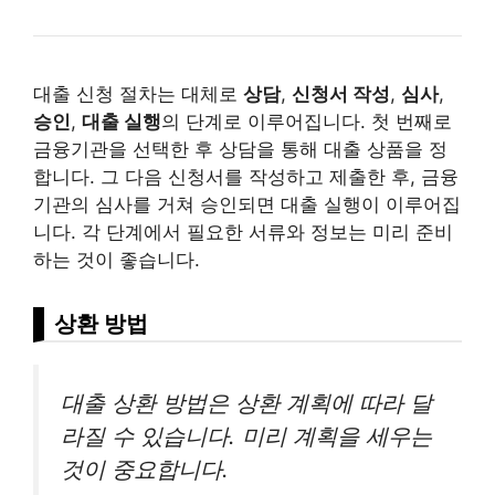
대출 신청 절차는 대체로
상담
,
신청서 작성
,
심사
,
승인
,
대출 실행
의 단계로 이루어집니다. 첫 번째로
금융기관을 선택한 후 상담을 통해 대출 상품을 정
합니다. 그 다음 신청서를 작성하고 제출한 후, 금융
기관의 심사를 거쳐 승인되면 대출 실행이 이루어집
니다. 각 단계에서 필요한 서류와 정보는 미리 준비
하는 것이 좋습니다.
상환 방법
대출 상환 방법은 상환 계획에 따라 달
라질 수 있습니다. 미리 계획을 세우는
것이 중요합니다.