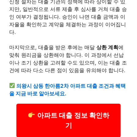
신청 절차는 대출 기관의 정책에 따라 상이할 수 있
지만, 일반적으로 서류 제출 후 심사를 거쳐 대출 승
인 여부가 결정됩니다. 승인이 나면 대출 금액과 이
자율을 확인하고 계약을 체결하는 과정이 이어집니
다.
마지막으로, 대출을 받은 후에는 매달
상환 계획
에
맞춰 원리금을 상환해야 합니다. 이 과정에서 선납
이나 조기 상환을 고려할 수도 있으며, 이는 대출 조
건에 따라 다소 다른 점이 있음을 유의해야 합니다.
의왕시 삼동 한아름2차 아파트 대출 조건과 혜택
을 지금 바로 알아보세요.
아파트 대출 정보 확인하
기