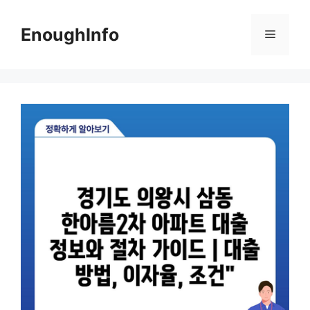
Skip
to
EnoughInfo
Menu
content