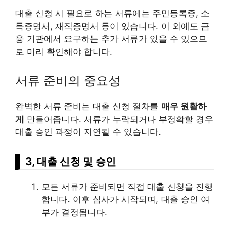
대출 신청 시 필요로 하는 서류에는 주민등록증, 소
득증명서, 재직증명서 등이 있습니다. 이 외에도 금
융 기관에서 요구하는 추가 서류가 있을 수 있으므
로 미리 확인해야 합니다.
서류 준비의 중요성
완벽한 서류 준비는 대출 신청 절차를
매우 원활하
게
만들어줍니다. 서류가 누락되거나 부정확할 경우
대출 승인 과정이 지연될 수 있습니다.
3, 대출 신청 및 승인
모든 서류가 준비되면 직접 대출 신청을 진행
합니다. 이후 심사가 시작되며, 대출 승인 여
부가 결정됩니다.