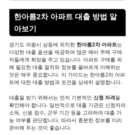
한아름2차 아파트 대출 방법 알
아보기
경기도 의왕시 삼동에 위치한
한아름2차 아파트
는
다양한 대출 옵션을 제공하여 많은 예비 주택 구매
자들에게 희망을 주고 있습니다. 아파트 구매를 위
해 필요한 대출 절차와 정보를 올바르게 이해하는
것은 매우 중요합니다. 이 가이드는 한아름2차 아파
트에 대한 대출 방법과 조건을 상세히 설명합니다.
대출을 받기 위해서는 먼저 기본적인
신청 자격
을
확인해야 합니다. 일반적으로 대출 기관은 신청자의
소득, 신용 점수, 근무 기간 등을 고려하여 대출 가
능 여부를 판단합니다. 따라서 충분한 정보를 미리
준비해 두는 것이 좋습니다.