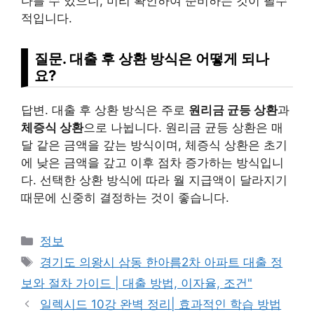
다를 수 있으니, 미리 확인하여 준비하는 것이 필수
적입니다.
질문. 대출 후 상환 방식은 어떻게 되나
요?
답변. 대출 후 상환 방식은 주로
원리금 균등 상환
과
체증식 상환
으로 나뉩니다. 원리금 균등 상환은 매
달 같은 금액을 갚는 방식이며, 체증식 상환은 초기
에 낮은 금액을 갚고 이후 점차 증가하는 방식입니
다. 선택한 상환 방식에 따라 월 지급액이 달라지기
때문에 신중히 결정하는 것이 좋습니다.
Categories
정보
Tags
경기도 의왕시 삼동 한아름2차 아파트 대출 정
보와 절차 가이드 | 대출 방법, 이자율, 조건"
일렉시드 10강 완벽 정리| 효과적인 학습 방법