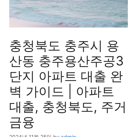
충청북도 충주시 용
산동 충주용산주공3
단지 아파트 대출 완
벽 가이드 | 아파트
대출, 충청북도, 주거
금융
2024년 11월 25일
by
admin