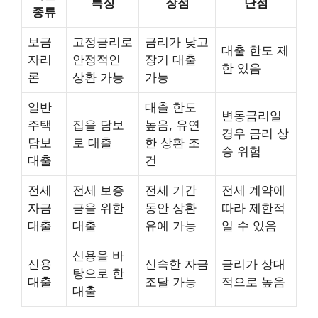
특징
장점
단점
종류
보금
고정금리로
금리가 낮고
대출 한도 제
자리
안정적인
장기 대출
한 있음
론
상환 가능
가능
일반
대출 한도
변동금리일
주택
집을 담보
높음, 유연
경우 금리 상
담보
로 대출
한 상환 조
승 위험
대출
건
전세
전세 보증
전세 기간
전세 계약에
자금
금을 위한
동안 상환
따라 제한적
대출
대출
유예 가능
일 수 있음
신용을 바
신용
신속한 자금
금리가 상대
탕으로 한
대출
조달 가능
적으로 높음
대출