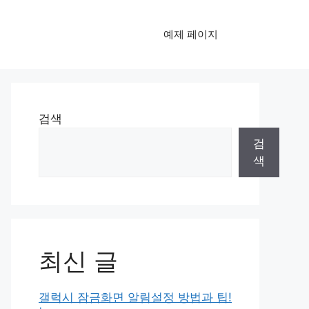
예제 페이지
검색
검
색
최신 글
갤럭시 잠금화면 알림설정 방법과 팁!