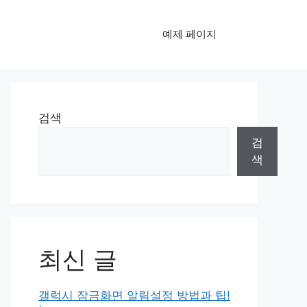
예제 페이지
검색
검
색
최신 글
갤럭시 잠금화면 알림설정 방법과 팁!