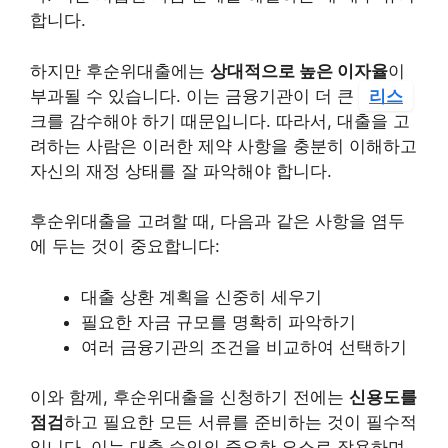
합니다.
하지만 후순위대출에는
상대적으로 높은 이자율
이
부과될 수 있습니다. 이는 금융기관이 더 큰
리스
크를 감수해야 하기 때문입니다. 따라서, 대출을 고
려하는 사람은 이러한 제약 사항을 충분히 이해하고
자신의 재정 상태를 잘 파악해야 합니다.
후순위대출을 고려할 때, 다음과 같은 사항을 염두
에 두는 것이 중요합니다:
대출 상환 계획을 신중히 세우기
필요한 자금 규모를 명확히 파악하기
여러 금융기관의 조건을 비교하여 선택하기
이와 함께, 후순위대출을 신청하기 전에는
신용도를
점검
하고 필요한 모든 서류를 준비하는 것이 필수적
입니다. 이는 대출 승인의 중요한 요소로 작용하며,