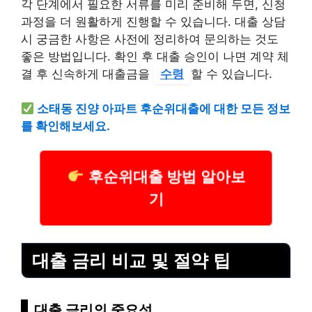
각 단계에서 필요한 서류를 미리 준비해 두면, 신청
과정을 더 원활하게 진행할 수 있습니다. 대출 상담
시 궁금한 사항은 사전에 정리하여 문의하는 것도
좋은 방법입니다. 확인 후 대출 승인이 나면 계약 체
결 후 신속하게 대출금을
수령
할 수 있습니다.
소태동 진양 아파트 후순위대출에 대한 모든 정보
를 확인해보세요.
후순위대출 방법 알아보
기
대출 금리 비교 및 절약 팁
대출 금리의 중요성