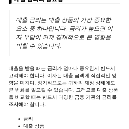
대출 금리는 대출 상품의 가장 중요한
요소 중 하나입니다. 금리가 높으면 이
자 부담이 커져 경제적으로 큰 영향을
미칠 수 있습니다.
대출을 받을 때는
금리
가 얼마나 중요한지 반드시
고려해야 합니다. 이자는 대출 금액에 직접적인 영
향을 미치며, 장기적으로는 귀하의 재정 상태에도
큰 변화를 일으킬 수 있습니다. 그러므로 대출 상품
을 비교할 때는 반드시 다양한 금융 기관의
금리를
조사
해야 합니다.
금리
대출 상품