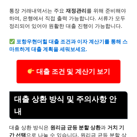
통장 거래내역서는 주요
재정관리
를 위해 준비해야
하며, 은행에서 직접 출력 가능합니다. 서류가 모두
정리되어 있어야 원활한 대출 진행이 가능합니다.
포항우현더힐 대출 조건과 이자 계산기를 통해 스
마트하게 대출 계획을 세워보세요.
대출 조건 및 계산기 보기
대출 상환 방식 및 주의사항 안
내
대출 상환 방식은
원리금 균등 분할 상환
과
거치 기
간 선택
으로 나눌 수 있습니다. 원리금 균등 분할 상