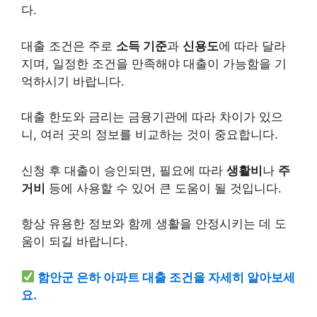
다.
대출 조건은 주로
소득 기준
과
신용도
에 따라 달라
지며, 일정한 조건을 만족해야 대출이 가능함을 기
억하시기 바랍니다.
대출 한도와 금리는 금융기관에 따라 차이가 있으
니, 여러 곳의 정보를 비교하는 것이 중요합니다.
신청 후 대출이 승인되면, 필요에 따라
생활비
나
주
거비
등에 사용할 수 있어 큰 도움이 될 것입니다.
항상 유용한 정보와 함께 생활을 안정시키는 데 도
움이 되길 바랍니다.
함안군 은하 아파트 대출 조건을 자세히 알아보세
요.