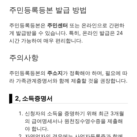
주민등록등본 발급 방법
주민등록등본은
주민센터
또는 온라인으로 간편하
게 발급받을 수 있습니다. 특히, 온라인 발급은 24
시간 가능하여 매우 편리합니다.
주의사항
주민등록등본의
주소지
가 정확해야 하며, 필요에 따
라 가족관계증명서와 함께 제출할 것을 권장합니다.
2, 소득증명서
신청자의 소득을 증명하기 위해 최근 3개월
의 급여명세서나 원천징수영수증을 제출해
야 합니다.
자영업자의 경우에는 사업자등록증과 함께