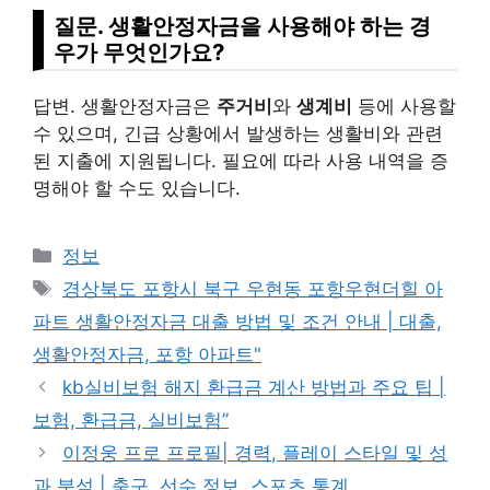
질문. 생활안정자금을 사용해야 하는 경
우가 무엇인가요?
답변. 생활안정자금은
주거비
와
생계비
등에 사용할
수 있으며, 긴급 상황에서 발생하는 생활비와 관련
된 지출에 지원됩니다. 필요에 따라 사용 내역을 증
명해야 할 수도 있습니다.
Categories
정보
Tags
경상북도 포항시 북구 우현동 포항우현더힐 아
파트 생활안정자금 대출 방법 및 조건 안내 | 대출,
생활안정자금, 포항 아파트"
kb실비보험 해지 환급금 계산 방법과 주요 팁 |
보험, 환급금, 실비보험”
이정웅 프로 프로필| 경력, 플레이 스타일 및 성
과 분석 | 축구, 선수 정보, 스포츠 통계