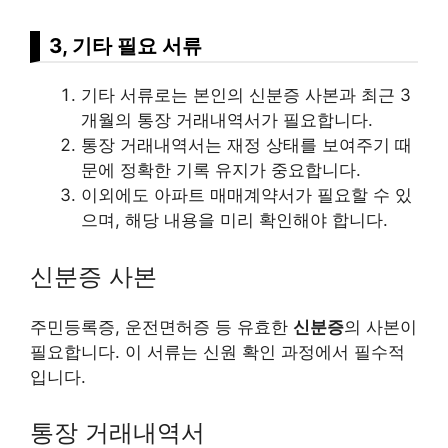
3, 기타 필요 서류
기타 서류로는 본인의 신분증 사본과 최근 3
개월의 통장 거래내역서가 필요합니다.
통장 거래내역서는 재정 상태를 보여주기 때
문에 정확한 기록 유지가 중요합니다.
이외에도 아파트 매매계약서가 필요할 수 있
으며, 해당 내용을 미리 확인해야 합니다.
신분증 사본
주민등록증, 운전면허증 등 유효한
신분증
의 사본이
필요합니다. 이 서류는 신원 확인 과정에서 필수적
입니다.
통장 거래내역서