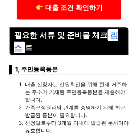
대출 조건 확인하기
필요한 서류 및 준비물 체크
리
스
트
1, 주민등록등본
대출 신청자는 신원확인을 위해 현재 거주하
는 주소가 기재된 주민등록등본을 제출해야
합니다.
가족구성원과의 관계를 증명하기 위해 최근
발급된 등본이 필요합니다.
신청일로부터 3개월 이내에 발급된 문서여야
유효합니다.