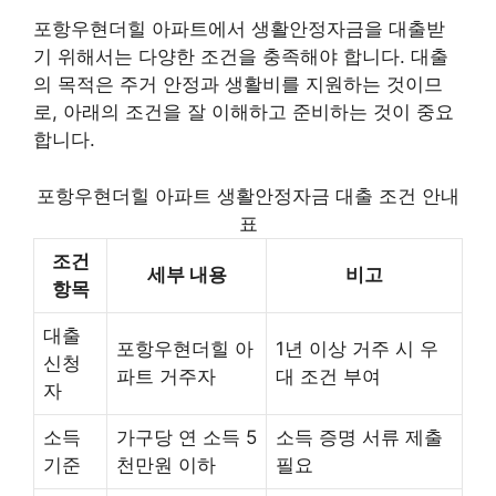
포항우현더힐 아파트에서 생활안정자금을 대출받
기 위해서는 다양한 조건을 충족해야 합니다. 대출
의 목적은 주거 안정과 생활비를 지원하는 것이므
로, 아래의 조건을 잘 이해하고 준비하는 것이 중요
합니다.
포항우현더힐 아파트 생활안정자금 대출 조건 안내
표
조건
세부 내용
비고
항목
대출
포항우현더힐 아
1년 이상 거주 시 우
신청
파트 거주자
대 조건 부여
자
소득
가구당 연 소득 5
소득 증명 서류 제출
기준
천만원 이하
필요