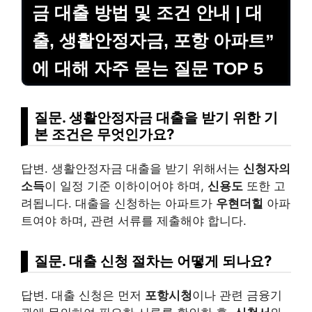
금 대출 방법 및 조건 안내 | 대
출, 생활안정자금, 포항 아파트”
에 대해 자주 묻는 질문 TOP 5
질문. 생활안정자금 대출을 받기 위한 기
본 조건은 무엇인가요?
답변. 생활안정자금 대출을 받기 위해서는
신청자의
소득
이 일정 기준 이하이어야 하며,
신용도
또한 고
려됩니다. 대출을 신청하는 아파트가
우현더힐
아파
트여야 하며, 관련 서류를 제출해야 합니다.
질문. 대출 신청 절차는 어떻게 되나요?
답변. 대출 신청은 먼저
포항시청
이나 관련 금융기