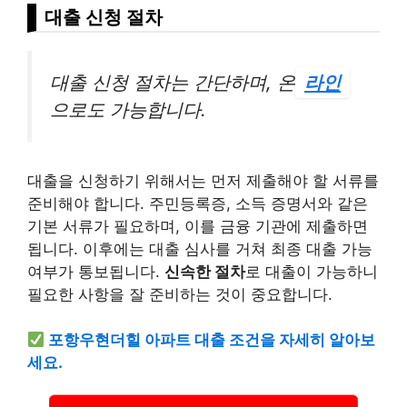
대출 신청 절차
대출 신청 절차는 간단하며, 온
라인
으로도 가능합니다.
대출을 신청하기 위해서는 먼저 제출해야 할 서류를
준비해야 합니다. 주민등록증, 소득 증명서와 같은
기본 서류가 필요하며, 이를 금융 기관에 제출하면
됩니다. 이후에는 대출 심사를 거쳐 최종 대출 가능
여부가 통보됩니다.
신속한 절차
로 대출이 가능하니
필요한 사항을 잘 준비하는 것이 중요합니다.
포항우현더힐 아파트 대출 조건을 자세히 알아보
세요.