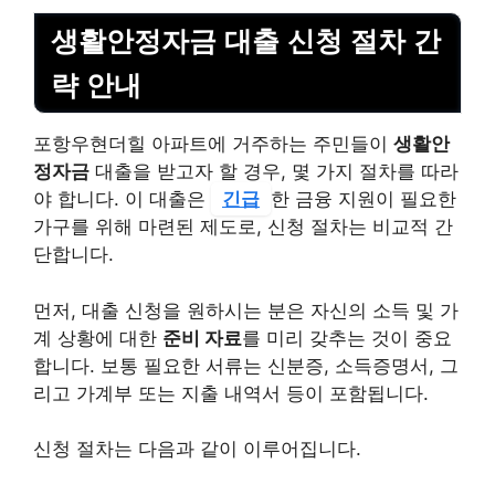
생활안정자금 대출 신청 절차 간
략 안내
포항우현더힐 아파트에 거주하는 주민들이
생활안
정자금
대출을 받고자 할 경우, 몇 가지 절차를 따라
야 합니다. 이 대출은
긴급
한 금융 지원이 필요한
가구를 위해 마련된 제도로, 신청 절차는 비교적 간
단합니다.
먼저, 대출 신청을 원하시는 분은 자신의 소득 및 가
계 상황에 대한
준비 자료
를 미리 갖추는 것이 중요
합니다. 보통 필요한 서류는 신분증, 소득증명서, 그
리고 가계부 또는 지출 내역서 등이 포함됩니다.
신청 절차는 다음과 같이 이루어집니다.