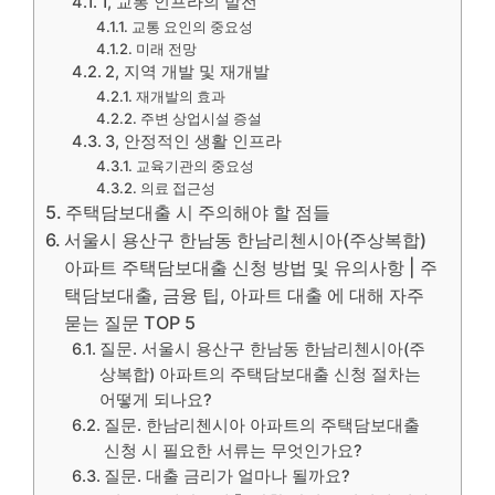
1, 교통 인프라의 발전
교통 요인의 중요성
미래 전망
2, 지역 개발 및 재개발
재개발의 효과
주변 상업시설 증설
3, 안정적인 생활 인프라
교육기관의 중요성
의료 접근성
주택담보대출 시 주의해야 할 점들
서울시 용산구 한남동 한남리첸시아(주상복합)
아파트 주택담보대출 신청 방법 및 유의사항 | 주
택담보대출, 금융 팁, 아파트 대출 에 대해 자주
묻는 질문 TOP 5
질문. 서울시 용산구 한남동 한남리첸시아(주
상복합) 아파트의 주택담보대출 신청 절차는
어떻게 되나요?
질문. 한남리첸시아 아파트의 주택담보대출
신청 시 필요한 서류는 무엇인가요?
질문. 대출 금리가 얼마나 될까요?