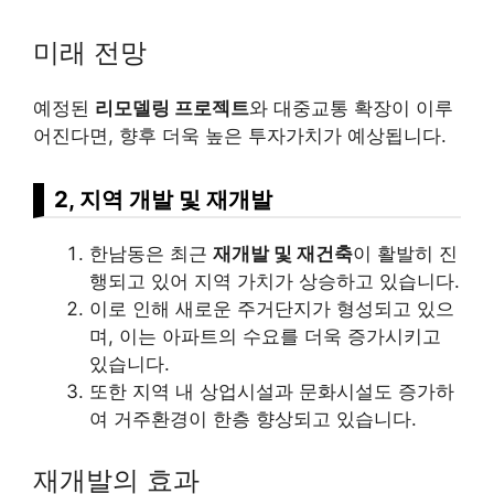
미래 전망
예정된
리모델링 프로젝트
와 대중교통 확장이 이루
어진다면, 향후 더욱 높은 투자가치가 예상됩니다.
2, 지역 개발 및 재개발
한남동은 최근
재개발 및 재건축
이 활발히 진
행되고 있어 지역 가치가 상승하고 있습니다.
이로 인해 새로운 주거단지가 형성되고 있으
며, 이는 아파트의 수요를 더욱 증가시키고
있습니다.
또한 지역 내 상업시설과 문화시설도 증가하
여 거주환경이 한층 향상되고 있습니다.
재개발의 효과