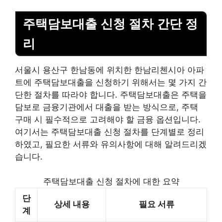
주택담보대출 신청 절차 간단 정
리
서울시 용산구 한남동에 위치한 한남리첸시아 아파
트에 주택담보대출을 신청하기 위해서는 몇 가지 간
단한 절차를 따라야 합니다. 주택담보대출은 주택을
담보로 금융기관에서 대출을 받는 방식으로, 주택
구매 시 필수적으로 고려해야 할 금융 옵션입니다.
여기서는 주택담보대출 신청 절차를 단계별로 정리
하였고, 필요한 서류와 유의사항에 대해 알려드리겠
습니다.
주택담보대출 신청 절차에 대한 요약
단
상세 내용
필요 서류
계