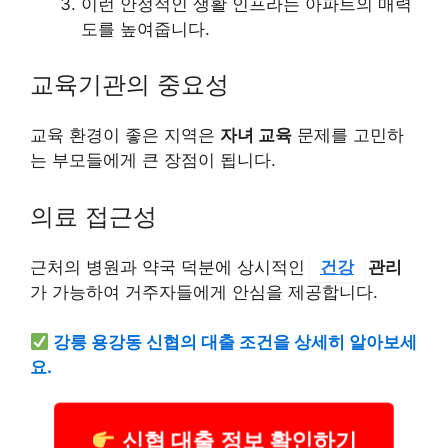
이런 안정적인 생활 인프라는 아파트의 매력
도를 높여줍니다.
교육기관의 중요성
교육 환경이 좋은 지역은
자녀 교육
문제를 고민하
는 부모들에게 큰 장점이 됩니다.
의료 접근성
근처의 병원과 약국 덕분에 상시적인
건강
관리
가 가능하여 거주자들에게 안심을 제공합니다.
강릉 용강동 신협의 대출 조건을 상세히 알아보세
요.
신협 대출 정보 확인하기