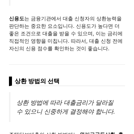
신용도
는 금융기관에서 대출 신청자의 상환능력을
판단하는 중요한 요소입니다. 신용도가 높다면 더
좋은 조건으로 대출을 받을 수 있으며, 이는 금리에
직접적인 영향을 미칩니다. 따라서, 대출 신청 전에
자신의 신용 점수를 확인하는 것이 좋습니다.
상환 방법의 선택
상환 방법에 따라 대출금리가 달라질
수 있으니 신중하게 결정해야 합니다.