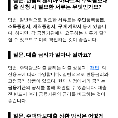
질문. 한남리첸시아 아파트의 주택담보대
출 신청 시 필요한 서류는 무엇인가요?
답변. 일반적으로 필요한 서류로는
주민등록등본
,
소득증명서
,
재직증명서
,
구매 계약서
등이 있습니
다. 하지만, 각 금융기관에서 요구하는 서류가 달라
질 수 있으므로 미리 확인하는 것이 좋습니다.
질문. 대출 금리가 얼마나 될까요?
답변. 주택담보대출 금리는 대출 상품과
개인
의
신용도에 따라 다양합니다. 일반적으로 변동금리와
고정금리 상품이 있으며, 현재 시점에서의 금리는
금융기관
의 공시를 통해 확인할 수 있습니다. 대출
전 반드시 여러 금융기관의 금리를 비교하는 것이
좋습니다.
질문. 주택담보대출 상환 방식은 어떻게