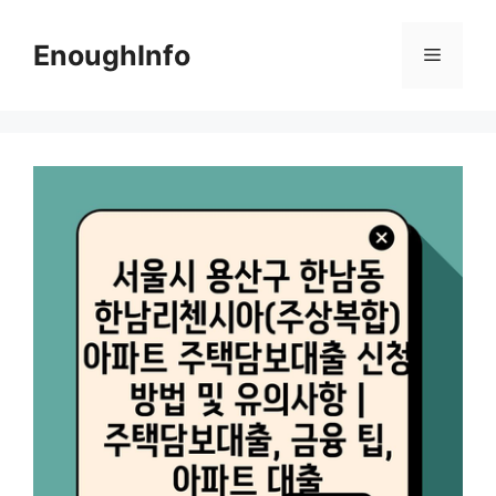
Skip
to
EnoughInfo
Menu
content