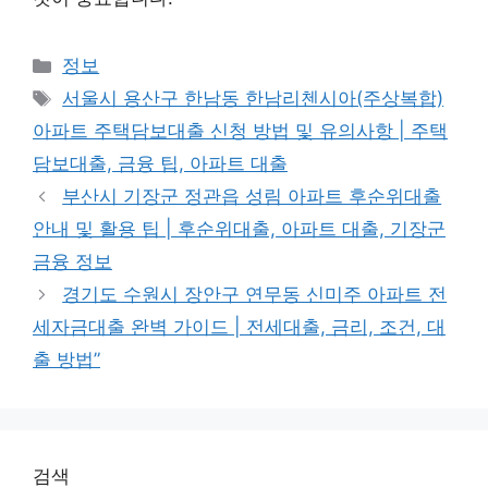
Categories
정보
Tags
서울시 용산구 한남동 한남리첸시아(주상복합)
아파트 주택담보대출 신청 방법 및 유의사항 | 주택
담보대출, 금융 팁, 아파트 대출
부산시 기장군 정관읍 성림 아파트 후순위대출
안내 및 활용 팁 | 후순위대출, 아파트 대출, 기장군
금융 정보
경기도 수원시 장안구 연무동 신미주 아파트 전
세자금대출 완벽 가이드 | 전세대출, 금리, 조건, 대
출 방법”
검색