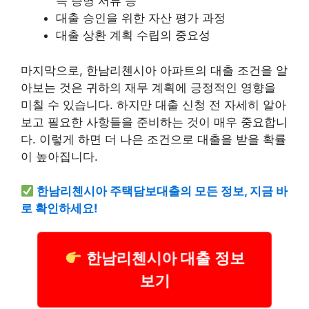
득 증명 서류 등
대출 승인을 위한 자산 평가 과정
대출 상환 계획 수립의 중요성
마지막으로, 한남리첸시아 아파트의 대출 조건을 알
아보는 것은 귀하의 재무 계획에 긍정적인 영향을
미칠 수 있습니다. 하지만 대출 신청 전 자세히 알아
보고 필요한 사항들을 준비하는 것이 매우 중요합니
다. 이렇게 하면 더 나은 조건으로 대출을 받을 확률
이 높아집니다.
한남리첸시아 주택담보대출의 모든 정보, 지금 바
로 확인하세요!
한남리첸시아 대출 정보
보기