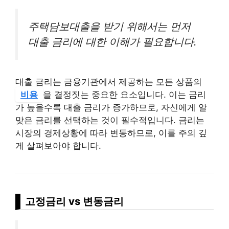
주택담보대출을 받기 위해서는 먼저
대출 금리에 대한 이해가 필요합니다.
대출 금리는 금융기관에서 제공하는 모든 상품의
비용
을 결정짓는 중요한 요소입니다. 이는 금리
가 높을수록 대출 금리가 증가하므로, 자신에게 알
맞은 금리를 선택하는 것이 필수적입니다. 금리는
시장의 경제상황에 따라 변동하므로, 이를 주의 깊
게 살펴보아야 합니다.
고정금리 vs 변동금리