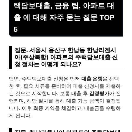
택담보대출, 금융 팁, 아파트 대
출 에 대해 자주 묻는 질문 TOP
5
질문. 서울시 용산구 한남동 한남리첸시
아(주상복합) 아파트의 주택담보대출 신
청 절차는 어떻게 되나요?
답변. 주택담보대출 신청은 먼저
대출 은행
을 선택
한 후, 필요 서류를 준비하여 대출 신청서를 제출하
는 것으로 시작합니다. 보통 대출 후
감정평가
가 진
행되며, 해당 절차를 통해 대출 가능 금액이 결정됩
니다. 이후 최종 계약을 체결하고, 대출금을 수령하
게 됩니다.