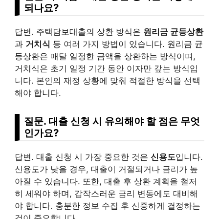
되나요?
답변. 주택담보대출의 상환 방식은
원리금 균등상환
과
거치식
등 여러 가지 방법이 있습니다. 원리금 균
등상환은 매달 일정한 금액을 상환하는 방식이며,
거치식은 초기 일정 기간 동안 이자만 갚는 방식입
니다. 본인의 재정 상황에 맞춰 적절한 방식을 선택
해야 합니다.
질문. 대출 신청 시 유의해야 할 점은 무엇
인가요?
답변. 대출 신청 시 가장 중요한 것은
신용도
입니다.
신용도가 낮을 경우, 대출이 거절되거나 금리가 높
아질 수 있습니다. 또한, 대출 후 상환 계획을 철저
히 세워야 하며, 갑작스러운 금리 변동에도 대비해
야 합니다. 충분한 정보 수집 후 신중하게 결정하는
것이 중요합니다.