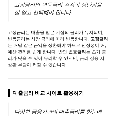
고정금리와 변동금리 각각의 장단점을
잘 알고 선택해야 합니다.
고정금리는 대출을 받은 시점의 금리가 유지되며,
변동금리는 시장 금리에 따라 변동합니다.
고정금리
는 매달 같은 금액을 상환해야 하므로 안정성이 커,
예산 관리를 쉽게 합니다. 반면
변동금리
는 초기 금
리가 낮을 수 있어 유리할 수 있지만, 금리 상승 시
상환 부담이 커질 수 있습니다.
대출금리 비교 사이트 활용하기
다양한 금융기관의 대출금리를 한눈에