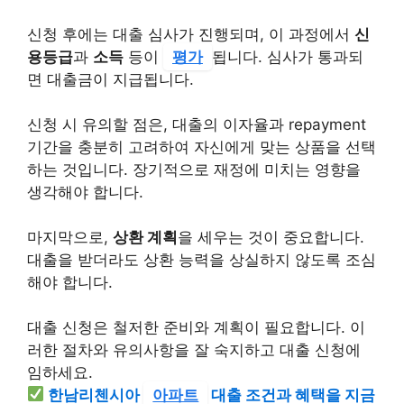
신청 후에는 대출 심사가 진행되며, 이 과정에서
신
용등급
과
소득
등이
평가
됩니다. 심사가 통과되
면 대출금이 지급됩니다.
신청 시 유의할 점은, 대출의 이자율과 repayment
기간을 충분히 고려하여 자신에게 맞는 상품을 선택
하는 것입니다. 장기적으로 재정에 미치는 영향을
생각해야 합니다.
마지막으로,
상환 계획
을 세우는 것이 중요합니다.
대출을 받더라도 상환 능력을 상실하지 않도록 조심
해야 합니다.
대출 신청은 철저한 준비와 계획이 필요합니다. 이
러한 절차와 유의사항을 잘 숙지하고 대출 신청에
임하세요.
한남리첸시아
아파트
대출 조건과 혜택을 지금