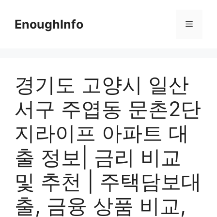
Skip
to
EnoughInfo
Menu
content
경기도 고양시 일산
서구 주엽동 문촌2단
지라이프 아파트 대
출 정보| 금리 비교
및 추천 | 주택담보대
출, 금융 상품 비교,