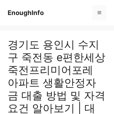
Skip
to
EnoughInfo
Menu
content
경기도 용인시 수지
구 죽전동 e편한세상
죽전프리미어포레
아파트 생활안정자
금 대출 방법 및 자격
요건 알아보기 | 대