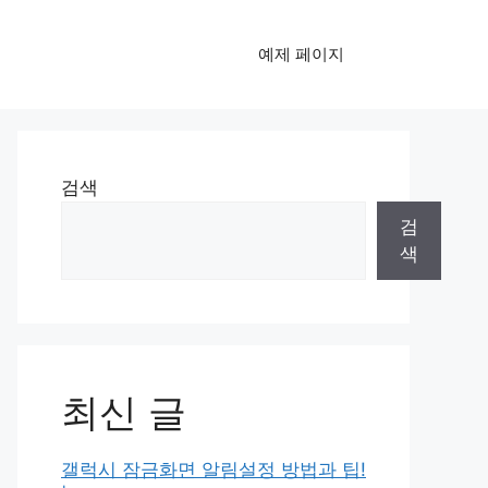
예제 페이지
검색
검
색
최신 글
갤럭시 잠금화면 알림설정 방법과 팁!