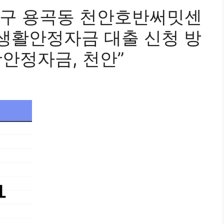
남구 용곡동 천안호반써밋센
 생활안정자금 대출 신청 방
활안정자금, 천안”