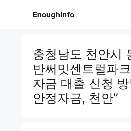
Skip
to
EnoughInfo
content
충청남도 천안시 
반써밋센트럴파크1
자금 대출 신청 방
안정자금, 천안”